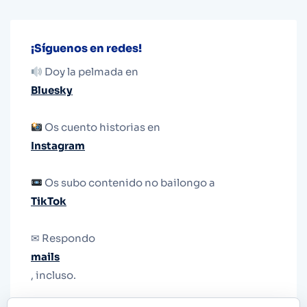
¡Síguenos en redes!
Doy la pelmada en
Bluesky
Os cuento historias en
Instagram
Os subo contenido no bailongo a
TikTok
✉ Respondo
mails
, incluso.
Y si una persona no puede tener teléfono, que