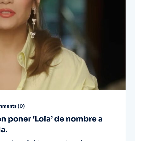
ments (
0
)
en poner ‘Lola’ de nombre a
a.