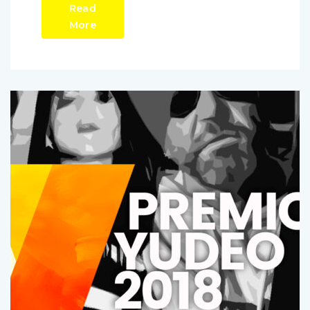
Read
More