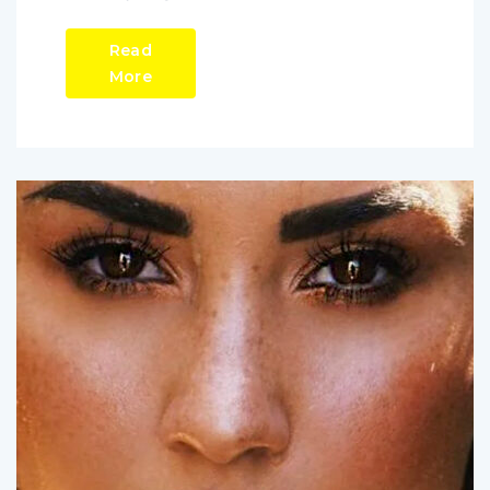
Read
More