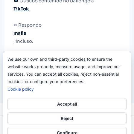
Os subo contenido no bailongo a
TikTok
✉ Respondo
mails
, incluso.
Y si una persona no puede tener teléfono, que
We use our own and third-party cookies to ensure the
le quiten el teléfono.
website works properly, measure usage, and improve our
services. You can accept all cookies, reject non-essential
cookies, or configure your preferences.
Cookie policy
Accept all
Reject
Odi O'Malley © 2016-2025. Todos Los Derechos
Configure
Reservados.