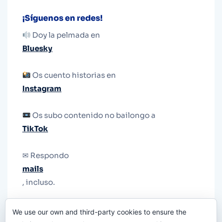
¡Síguenos en redes!
Doy la pelmada en
Bluesky
Os cuento historias en
Instagram
Os subo contenido no bailongo a
TikTok
✉ Respondo
mails
, incluso.
Y si una persona no puede tener teléfono, que
We use our own and third-party cookies to ensure the
le quiten el teléfono.