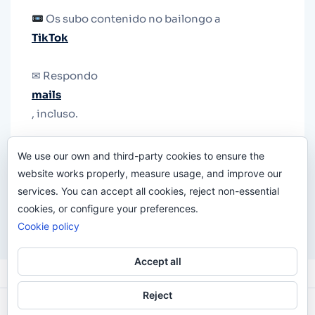
Os subo contenido no bailongo a
TikTok
✉ Respondo
mails
, incluso.
Y si una persona no puede tener teléfono, que
We use our own and third-party cookies to ensure the
le quiten el teléfono.
website works properly, measure usage, and improve our
services. You can accept all cookies, reject non-essential
cookies, or configure your preferences.
Cookie policy
Accept all
Reject
Odi O'Malley © 2016-2025. Todos Los Derechos