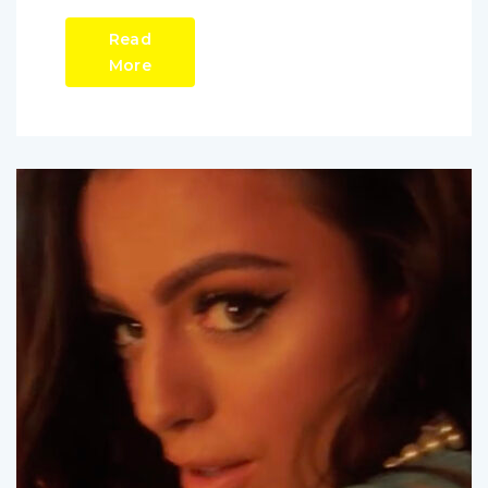
Read
More