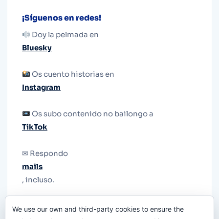
¡Síguenos en redes!
Doy la pelmada en
Bluesky
Os cuento historias en
Instagram
Os subo contenido no bailongo a
TikTok
✉ Respondo
mails
, incluso.
Y si una persona no puede tener teléfono, que
We use our own and third-party cookies to ensure the
le quiten el teléfono.