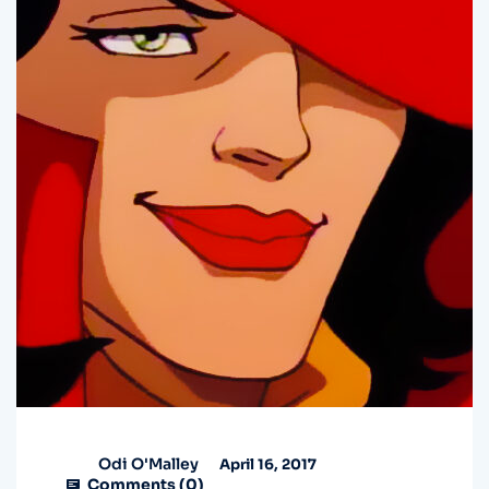
Odi O'Malley
April 16, 2017
Comments (
0
)