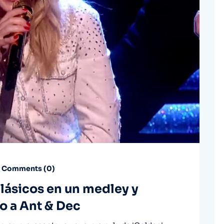
Comments (
0
)
clásicos en un medley y
o a Ant & Dec