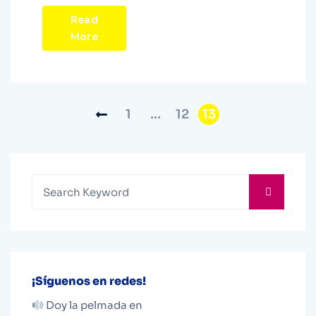
Read
More
1
…
12
13
¡Síguenos en redes!
Doy la pelmada en