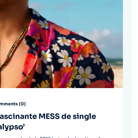
mments (
0
)
 fascinante MESS de single
alypso’