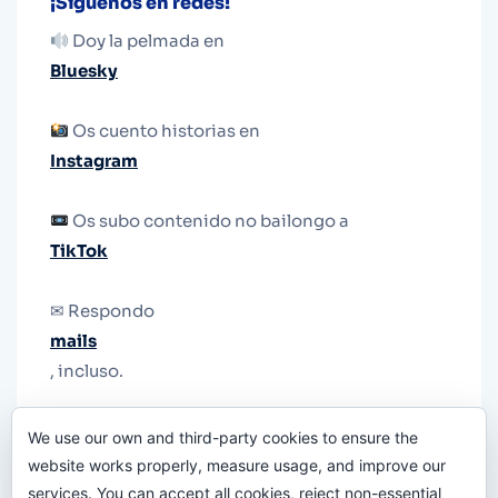
¡Síguenos en redes!
Doy la pelmada en
Bluesky
Os cuento historias en
Instagram
Os subo contenido no bailongo a
TikTok
✉ Respondo
mails
, incluso.
Y si una persona no puede tener teléfono, que
We use our own and third-party cookies to ensure the
le quiten el teléfono.
website works properly, measure usage, and improve our
services. You can accept all cookies, reject non-essential