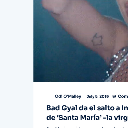
Comm
Odi O'Malley
July 5, 2019
Bad Gyal da el salto a 
de ‘Santa María’ -la vir