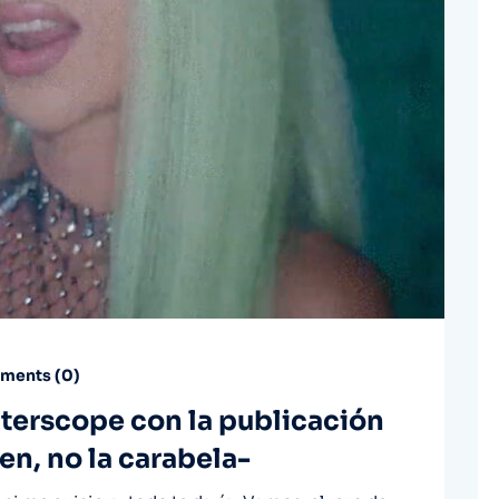
ents (
0
)
Interscope con la publicación
gen, no la carabela-