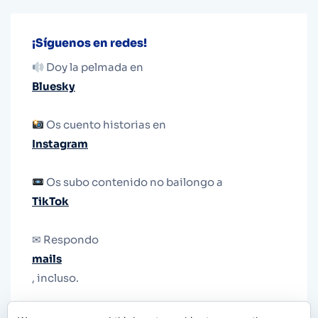
¡Síguenos en redes!
Doy la pelmada en
Bluesky
Os cuento historias en
Instagram
Os subo contenido no bailongo a
TikTok
✉ Respondo
mails
, incluso.
Y si una persona no puede tener teléfono, que