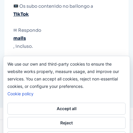
Os subo contenido no bailongo a
TikTok
✉ Respondo
mails
, incluso.
Y si una persona no puede tener teléfono, que
We use our own and third-party cookies to ensure the
le quiten el teléfono.
website works properly, measure usage, and improve our
services. You can accept all cookies, reject non-essential
cookies, or configure your preferences.
Cookie policy
Accept all
Reject
Odi O'Malley © 2016-2025. Todos Los Derechos