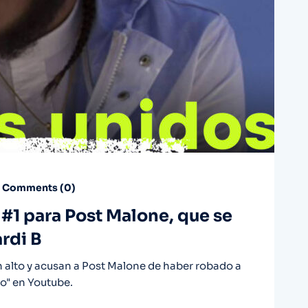
Comments (
0
)
1 para Post Malone, que se
ardi B
n alto y acusan a Post Malone de haber robado a
to" en Youtube.