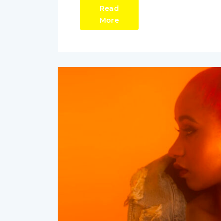
Read
More