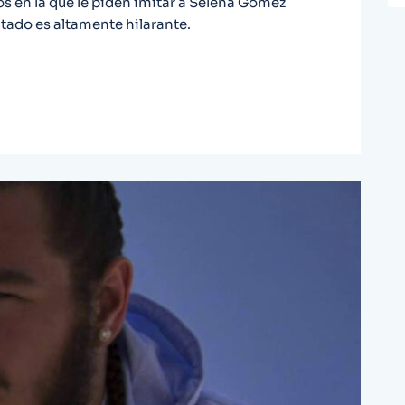
os en la que le piden imitar a Selena Gomez
ltado es altamente hilarante.