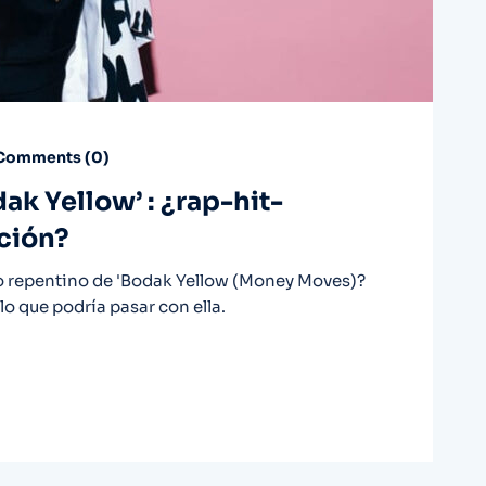
Comments (
0
)
ak Yellow’ : ¿rap-hit-
ación?
to repentino de 'Bodak Yellow (Money Moves)?
lo que podría pasar con ella.