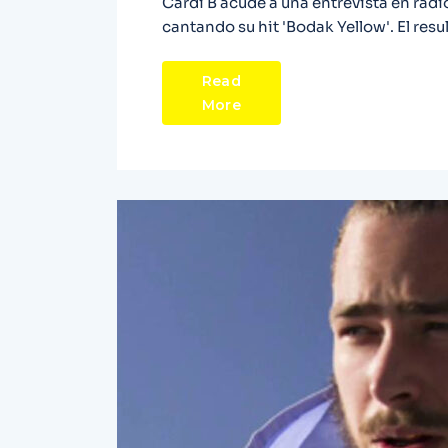
Cardi B acude a una entrevista en radi
cantando su hit 'Bodak Yellow'. El resu
Read
More