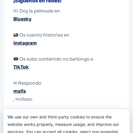
¡Síguenos en redes!
Doy la pelmada en
Bluesky
Os cuento historias en
Instagram
Os subo contenido no bailongo a
TikTok
✉ Respondo
mails
, incluso.
Y si una persona no puede tener teléfono, que
We use our own and third-party cookies to ensure the
le quiten el teléfono.
website works properly, measure usage, and improve our
services. You can accept all cookies, reject non-essential