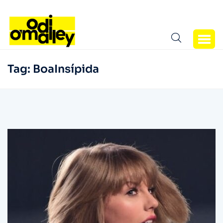
Tag:
BoaInsípida