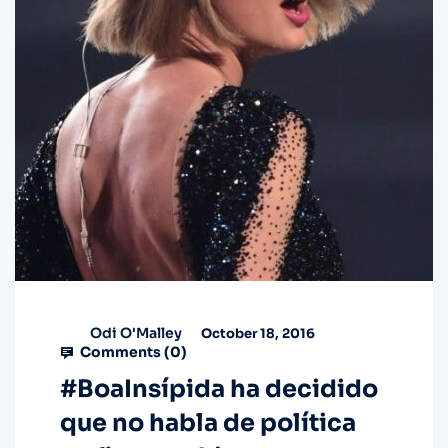
Odi O'Malley
October 18, 2016
Comments (
0
)
#BoaInsípida ha decidido
que no habla de política