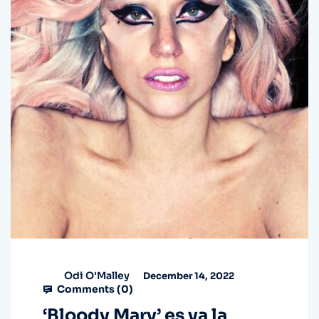
Odi O'Malley
December 14, 2022
Comments (
0
)
‘Bloody Mary’ es ya la