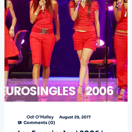
Odi O'Malley
August 29, 2017
Comments (
0
)