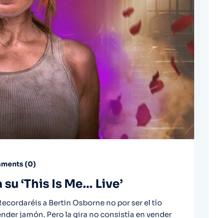
ments (
0
)
su ‘This Is Me… Live’
ecordaréis a Bertin Osborne no por ser el tío
ender jamón. Pero la gira no consistía en vender