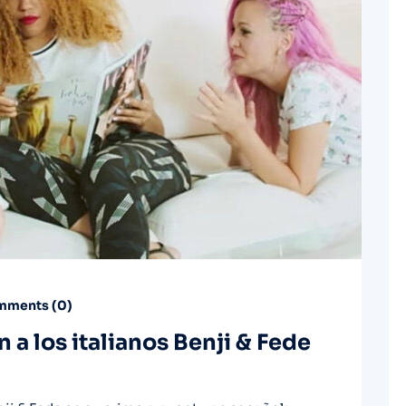
ments (
0
)
 a los italianos Benji & Fede