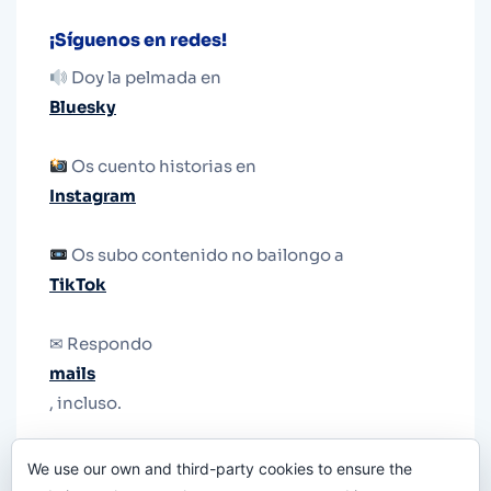
¡Síguenos en redes!
Doy la pelmada en
Bluesky
Os cuento historias en
Instagram
Os subo contenido no bailongo a
TikTok
✉ Respondo
mails
, incluso.
Y si una persona no puede tener teléfono, que
We use our own and third-party cookies to ensure the
le quiten el teléfono.