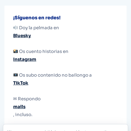
¡Síguenos en redes!
Doy la pelmada en
Bluesky
Os cuento historias en
Instagram
Os subo contenido no bailongo a
TikTok
✉ Respondo
mails
, incluso.
Y si una persona no puede tener teléfono, que