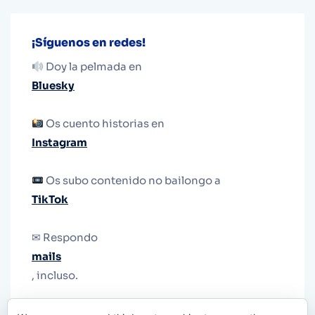
¡Síguenos en redes!
Doy la pelmada en
Bluesky
Os cuento historias en
Instagram
Os subo contenido no bailongo a
TikTok
✉ Respondo
mails
, incluso.
Y si una persona no puede tener teléfono, que