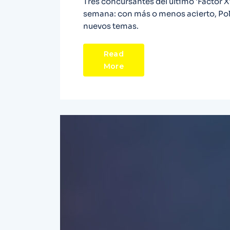
Tres concursantes del último 'Factor X
semana: con más o menos acierto, Pol
nuevos temas.
Read
More