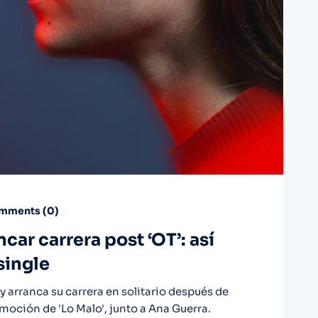
mments (
0
)
car carrera post ‘OT’: así
single
 y arranca su carrera en solitario después de
moción de 'Lo Malo', junto a Ana Guerra.