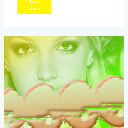
Read
More