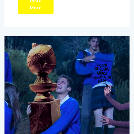
Read
More