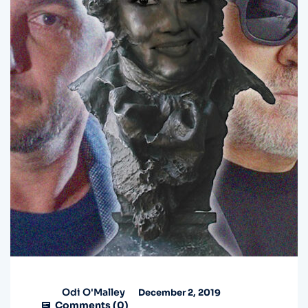
Odi O'Malley
December 2, 2019
Comments (
0
)