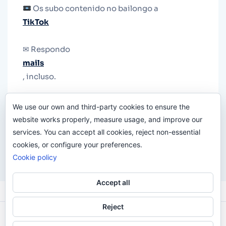
Os subo contenido no bailongo a
TikTok
✉ Respondo
mails
, incluso.
Y si una persona no puede tener teléfono, que
We use our own and third-party cookies to ensure the
le quiten el teléfono.
website works properly, measure usage, and improve our
services. You can accept all cookies, reject non-essential
cookies, or configure your preferences.
Cookie policy
Accept all
Reject
Odi O'Malley © 2016-2025. Todos Los Derechos