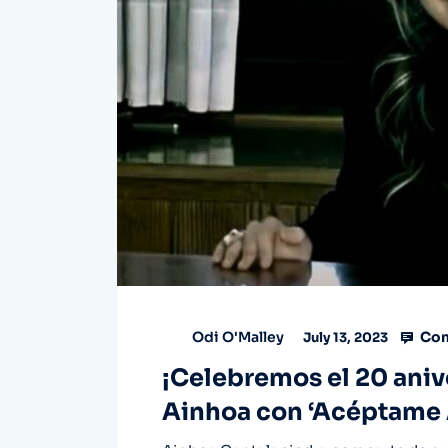
Com
Odi O'Malley
July 13, 2023
¡Celebremos el 20 anive
Ainhoa con ‘Acéptame As