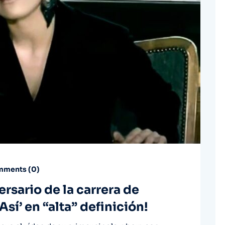
ments (
0
)
rsario de la carrera de
í’ en “alta” definición!