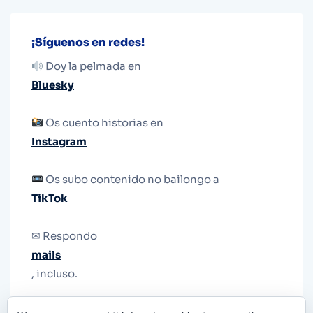
¡Síguenos en redes!
Doy la pelmada en
Bluesky
Os cuento historias en
Instagram
Os subo contenido no bailongo a
TikTok
✉ Respondo
mails
, incluso.
Y si una persona no puede tener teléfono, que