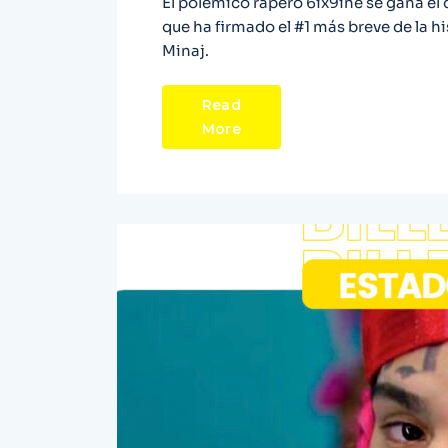
El polémico rapero 6ix9ine se gana el
que ha firmado el #1 más breve de la his
Minaj.
Read
More