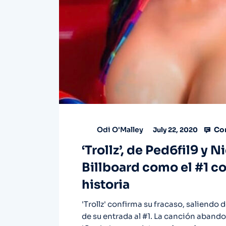
Co
Odi O'Malley
July 22, 2020
‘Trollz’, de Ped6fil9 y 
Billboard como el #1 c
historia
'Trollz' confirma su fracaso, saliendo
de su entrada al #1. La canción abando