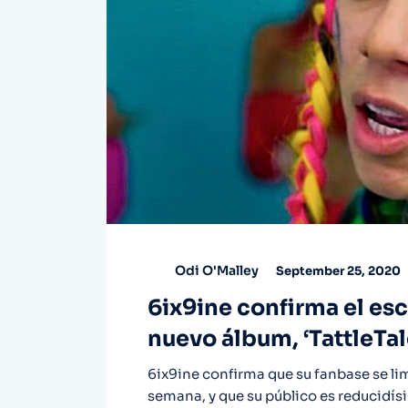
Odi O'Malley
September 25, 2020
6ix9ine confirma el es
nuevo álbum, ‘TattleTal
6ix9ine confirma que su fanbase se li
semana, y que su público es reducidís