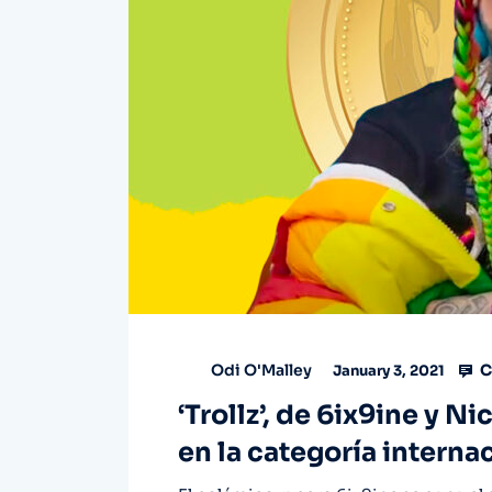
C
Odi O'Malley
January 3, 2021
‘Trollz’, de 6ix9ine y N
en la categoría interna