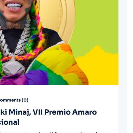
omments (
0
)
icki Minaj, VII Premio Amaro
cional