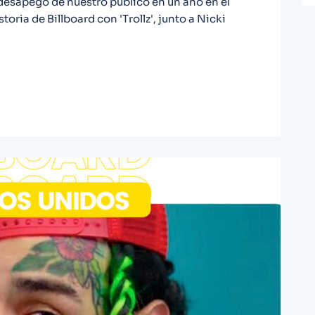
 desapego de nuestro público en un año en el
toria de Billboard con 'Trollz', junto a Nicki