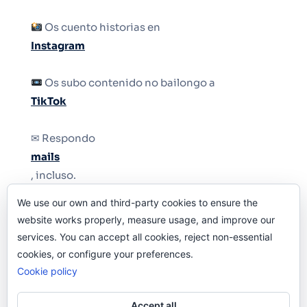
Os cuento historias en
Instagram
Os subo contenido no bailongo a
TikTok
✉ Respondo
mails
, incluso.
We use our own and third-party cookies to ensure the
Y si una persona no puede tener teléfono, que
website works properly, measure usage, and improve our
le quiten el teléfono.
services. You can accept all cookies, reject non-essential
cookies, or configure your preferences.
Cookie policy
Accept all