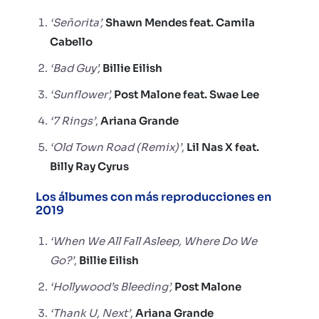
‘Señorita’,
Shawn Mendes feat. Camila
Cabello
‘Bad Guy’,
Billie Eilish
‘Sunflower’,
Post Malone feat. Swae Lee
‘7 Rings’
,
Ariana Grande
‘Old Town Road (Remix)’
,
Lil Nas X feat.
Billy Ray Cyrus
Los álbumes con más reproducciones en
2019
‘When We All Fall Asleep, Where Do We
Go?’
,
Billie Eilish
‘Hollywood’s Bleeding’,
Post Malone
‘Thank U, Next’
,
Ariana Grande