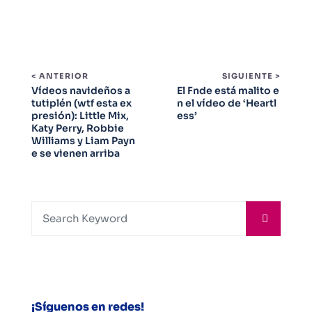
< ANTERIOR
SIGUIENTE >
Vídeos navideños a
El Fnde está malito e
tutiplén (wtf esta ex
n el vídeo de ‘Heartl
presión): Little Mix,
ess’
Katy Perry, Robbie
Williams y Liam Payn
e se vienen arriba
¡Síguenos en redes!