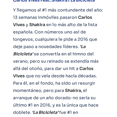
Carlos Vives Feat. Shakira / La Bicicleta
Y llegamos al #1 más contundente del año:
13 semanas inmóviles pasaron
Carlos
Vives
y
Shakira
en lo más alto de la lista
española. Con números uno así de
longevos, cualquiera le pide a 2016 que
deje paso a novedades líderes.
‘La
Bicicleta’
se convertía en el himno del
verano, pero su reinado se extendía más
allá del otoño, para dar un hit a
Carlos
Vives
que no veía desde hacía décadas.
Para él, en el fondo, ha sido un resurgir
momentáneo, pero para
Shakira,
el
arranque de un año dorado: no sería su
último #1 en 2016, y es la única que hace
doblete.
‘La Bicicleta’
fue #1 en