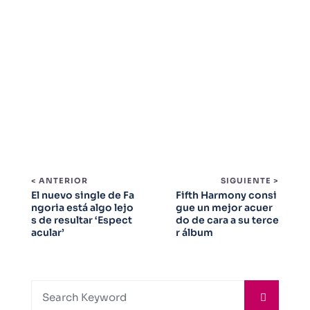
< ANTERIOR
SIGUIENTE >
El nuevo single de Fa
Fifth Harmony consi
ngoria está algo lejo
gue un mejor acuer
s de resultar ‘Espect
do de cara a su terce
acular’
r álbum