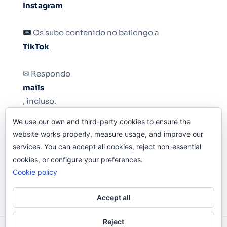
Instagram
Os subo contenido no bailongo a
TikTok
✉ Respondo
mails
, incluso.
We use our own and third-party cookies to ensure the
Y si una persona no puede tener teléfono, que
website works properly, measure usage, and improve our
le quiten el teléfono.
services. You can accept all cookies, reject non-essential
cookies, or configure your preferences.
Cookie policy
Accept all
Reject