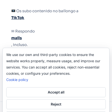
Os subo contenido no bailongo a
TikTok
✉ Respondo
mails
, incluso.
We use our own and third-party cookies to ensure the
Y si una persona no puede tener teléfono, que
website works properly, measure usage, and improve our
le quiten el teléfono.
services. You can accept all cookies, reject non-essential
cookies, or configure your preferences.
Cookie policy
Accept all
Reject
Odi O'Malley © 2016-2025. Todos Los Derechos