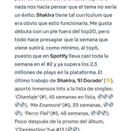
nada nos hacía pensar que el tema no sería
un éxito:
Shakira
tiene tal currículum que
era obvio que esto funcionaría. Me gusta
debuta con un pie fuera del top20, pero
todo hace presagiar que la semana que
viene subirá, como mínimo, al top5,
puesto que en
Spotify
lleva casi toda la
semana en el #2 y ya supera los 2,3
millones de plays en la plataforma. El
último trabajo de
Shakira, ‘El Dorado’
(
),
aportó inmensos hits a la lista de singles:
‘Chantaje’
(#1, 45 semanas en lista,
),
‘Me Enamoré’
(#5, 39 semanas,
),
‘Perro Fiel’
(#5, 48 semanas,
).
Poco después de la promo del álbum,
‘Clandestino’
fue #13 (
).