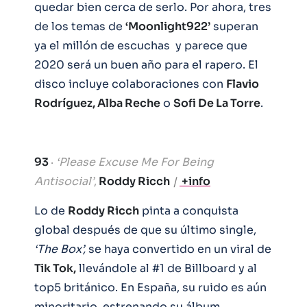
quedar bien cerca de serlo. Por ahora, tres
de los temas de
‘Moonlight922’
superan
ya el millón de escuchas y parece que
2020 será un buen año para el rapero. El
disco incluye colaboraciones con
Flavio
Rodríguez, Alba Reche
o
Sofi De La Torre
.
93
·
‘Please Excuse Me For Being
Antisocial’
,
Roddy Ricch
|
+info
Lo de
Roddy Ricch
pinta a conquista
global después de que su último single,
‘The Box’,
se haya convertido en un viral de
Tik Tok,
llevándole al #1 de Billboard y al
top5 británico. En España, su ruido es aún
minoritario, estrenando su álbum