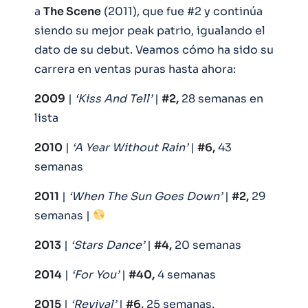
a
The Scene
(2011), que fue #2 y continúa
siendo su mejor peak patrio, igualando el
dato de su debut. Veamos cómo ha sido su
carrera en ventas puras hasta ahora:
2009
|
‘Kiss And Tell’
|
#2,
28 semanas en
lista
2010
|
‘A Year Without Rain’
|
#6,
43
semanas
2011
|
‘When The Sun Goes Down’
|
#2,
29
semanas |
2013
|
‘Stars Dance’
|
#4,
20 semanas
2014
|
‘For You’
|
#40,
4 semanas
2015
|
‘Revival’
|
#6,
25 semanas.