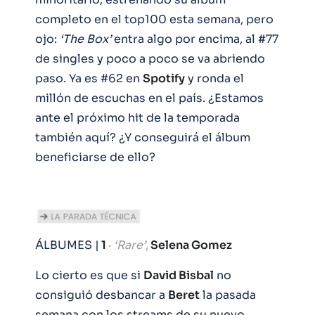
completo en el top100 esta semana, pero
ojo:
‘The Box’
entra algo por encima, al #77
de singles y poco a poco se va abriendo
paso. Ya es #62 en
Spotify
y ronda el
millón de escuchas en el país. ¿Estamos
ante el próximo hit de la temporada
también aquí? ¿Y conseguirá el álbum
beneficiarse de ello?
ÁLBUMES |
1
·
‘Rare’
,
Selena Gomez
Lo cierto es que si
David Bisbal
no
consiguió desbancar a
Beret
la pasada
semana con los streams de su nuevo