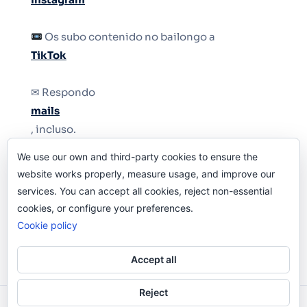
Os subo contenido no bailongo a
TikTok
✉ Respondo
mails
, incluso.
We use our own and third-party cookies to ensure the
Y si una persona no puede tener teléfono, que
website works properly, measure usage, and improve our
le quiten el teléfono.
services. You can accept all cookies, reject non-essential
cookies, or configure your preferences.
Cookie policy
Accept all
Reject