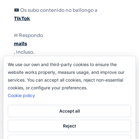
Os subo contenido no bailongo a
TikTok
✉ Respondo
mails
, incluso.
We use our own and third-party cookies to ensure the
Y si una persona no puede tener teléfono, que
website works properly, measure usage, and improve our
le quiten el teléfono.
services. You can accept all cookies, reject non-essential
cookies, or configure your preferences.
Cookie policy
Accept all
Reject
Odi O'Malley © 2016-2025. Todos Los Derechos