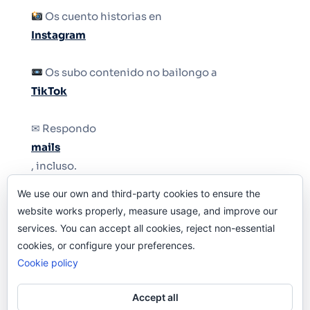
Os cuento historias en
Instagram
Os subo contenido no bailongo a
TikTok
✉ Respondo
mails
, incluso.
We use our own and third-party cookies to ensure the
Y si una persona no puede tener teléfono, que
website works properly, measure usage, and improve our
le quiten el teléfono.
services. You can accept all cookies, reject non-essential
cookies, or configure your preferences.
Cookie policy
Accept all