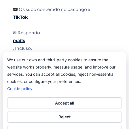
Os subo contenido no bailongo a
TikTok
✉ Respondo
mails
, incluso.
We use our own and third-party cookies to ensure the
Y si una persona no puede tener teléfono, que
website works properly, measure usage, and improve our
le quiten el teléfono.
services. You can accept all cookies, reject non-essential
cookies, or configure your preferences.
Cookie policy
Accept all
Reject
Odi O'Malley © 2016-2025. Todos Los Derechos