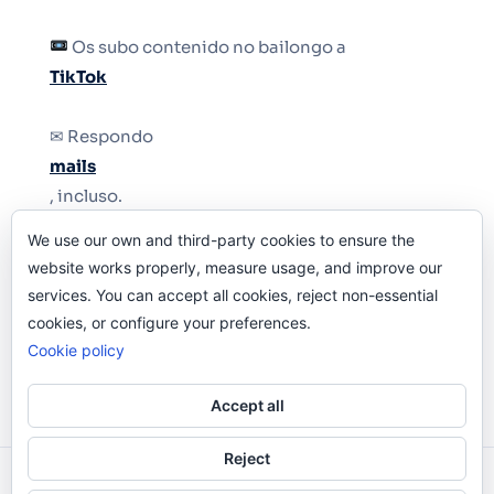
Os subo contenido no bailongo a
TikTok
✉ Respondo
mails
, incluso.
We use our own and third-party cookies to ensure the
Y si una persona no puede tener teléfono, que
website works properly, measure usage, and improve our
le quiten el teléfono.
services. You can accept all cookies, reject non-essential
cookies, or configure your preferences.
Cookie policy
Accept all
Reject
Odi O'Malley © 2016-2025. Todos Los Derechos