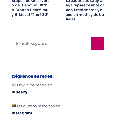
Steps liberan el víde
La cadera de Lady G
o de ‘Dancing With
aga reparece ante ci
A Broken Heart’, mu
nco Presidentes y h
y B-List at ‘The 100’
ace un medley de ba
ladas
¡Síguenos en redes!
Doy la pelmada en
Bluesky
Os cuento historias en
Instagram