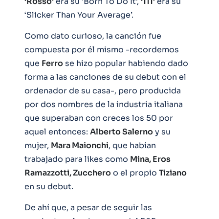
‘Rosso’
era su ‘Born To Do It’,
‘111’
era su
‘Slicker Than Your Average’.
Como dato curioso, la canción fue
compuesta por él mismo -recordemos
que
Ferro
se hizo popular habiendo dado
forma a las canciones de su debut con el
ordenador de su casa-, pero producida
por dos nombres de la industria italiana
que superaban con creces los 50 por
aquel entonces:
Alberto Salerno
y su
mujer,
Mara Maionchi
, que habían
trabajado para likes como
Mina, Eros
Ramazzotti, Zucchero
o el propio
Tiziano
en su debut.
De ahí que, a pesar de seguir las