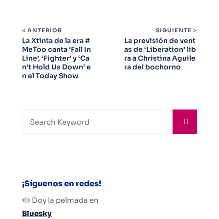
< ANTERIOR
SIGUIENTE >
La Xtinta de la era #
La previsión de vent
MeToo canta ‘Fall In
as de ‘Liberation’ lib
Line’, ‘Fighter’ y ‘Ca
ra a Christina Aguile
n’t Hold Us Down’ e
ra del bochorno
n el Today Show
¡Síguenos en redes!
Doy la pelmada en
Bluesky