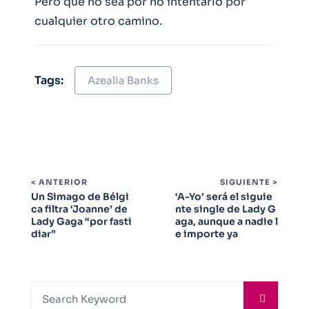
Pero que no sea por no intentarlo por
cualquier otro camino.
Tags:
Azealia Banks
< ANTERIOR
SIGUIENTE >
Un Simago de Bélgi
‘A-Yo’ será el siguie
ca filtra ‘Joanne’ de
nte single de Lady G
Lady Gaga “por fasti
aga, aunque a nadie l
diar”
e importe ya