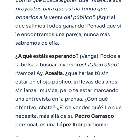
con lo que busca alguien que “financie sus
proyectos para que así no tenga que
ponerlos a la venta del público”
. ¡Aquí si
que salimos todos ganando! Pensad que si
le encontramos una pareja, nunca más
sabremos de ella.
¿A qué estáis esperando?
¡Venga! ¡Todos a
la bolsa a buscar inversores!
¡Chop chop!
¡Vamos! Ay,
Azealia
, ¿qué harías tú sin
estar en el ojo público, si llevas dos años
sin lanzar música, pero te estar marcando
una entrevista en la prensa. ¿Con qué
objetivo, chata? ¿El de vender qué? Lo que
necesita, más allá de su
Pedro Carrasco
personal, es una
López Ibor
particular.