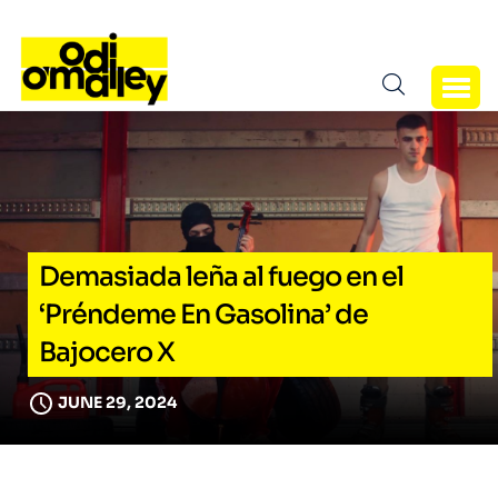
Demasiada leña al fuego en el
‘Préndeme En Gasolina’ de
Bajocero X
JUNE 29, 2024