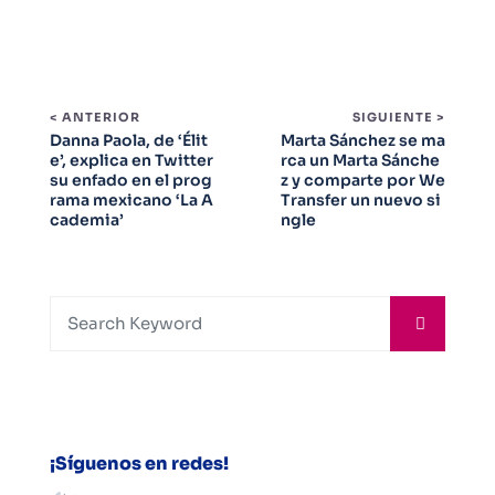
< ANTERIOR
SIGUIENTE >
Danna Paola, de ‘Élit
Marta Sánchez se ma
e’, explica en Twitter
rca un Marta Sánche
su enfado en el prog
z y comparte por We
rama mexicano ‘La A
Transfer un nuevo si
cademia’
ngle
¡Síguenos en redes!