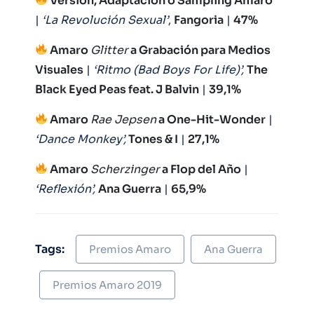
Versión, Adaptación o Sampling Amaro
|
‘La Revolución Sexual’
,
Fangoria
|
47%
Amaro
Glitter
a Grabación para Medios
Visuales
|
‘Ritmo (Bad Boys For Life)’,
The
Black Eyed Peas feat. J Balvin
|
39,1%
Amaro
Rae Jepsen
a One-Hit-Wonder
|
‘Dance Monkey’,
Tones & I
|
27,1%
Amaro
Scherzinger
a Flop del Año
|
‘Reflexión’,
Ana Guerra
|
65,9%
Tags:
Premios Amaro
Ana Guerra
Premios Amaro 2019