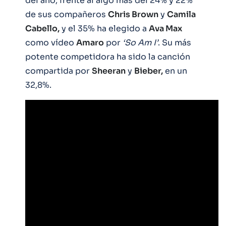
del año, frente al algo más del 24% y 22%
de sus compañeros
Chris Brown
y
Camila
Cabello,
y el 35% ha elegido a
Ava Max
como vídeo
Amaro
por
‘So Am I’
. Su más
potente competidora ha sido la canción
compartida por
Sheeran
y
Bieber,
en un
32,8%.