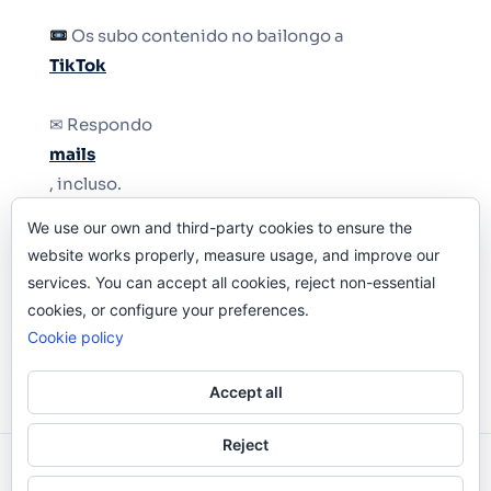
Os subo contenido no bailongo a
TikTok
✉ Respondo
mails
, incluso.
We use our own and third-party cookies to ensure the
Y si una persona no puede tener teléfono, que
website works properly, measure usage, and improve our
le quiten el teléfono.
services. You can accept all cookies, reject non-essential
cookies, or configure your preferences.
Cookie policy
Accept all
Reject
Odi O'Malley © 2016-2025. Todos Los Derechos