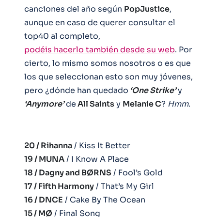
canciones del año según
PopJustice
,
aunque en caso de querer consultar el
top40 al completo,
podéis hacerlo también desde su web
. Por
cierto, lo mismo somos nosotros o es que
los que seleccionan esto son muy jóvenes,
pero ¿dónde han quedado
‘One Strike’
y
‘Anymore’
de
All Saints
y
Melanie C
?
Hmm
.
20 / Rihanna
/ Kiss It Better
19 / MUNA
/ I Know A Place
18 / Dagny and BØRNS
/ Fool’s Gold
17 / Fifth Harmony
/ That’s My Girl
16 / DNCE
/ Cake By The Ocean
15 / MØ
/ Final Song