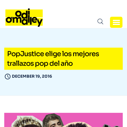
PopJustice elige los mejores
trallazos pop del año
DECEMBER 19, 2016