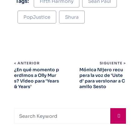
Tags:
Fifth Harmony
Sean Paul
PopJustice
Shura
< ANTERIOR
SIGUIENTE >
¿En qué momento p
Mónica Nijero recu
erdimos a Olly Mur
pera la voz de ‘Uste
s? Vídeo para ‘Years
d’ para versionar a C
& Years’
amilo Sesto