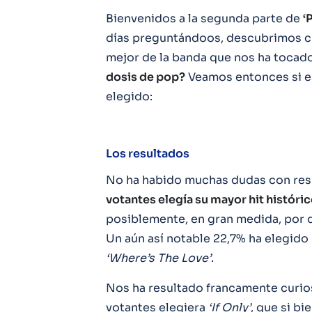
Bienvenidos a la segunda parte de
‘
días preguntándoos, descubrimos cu
mejor de la banda que nos ha tocado
dosis de pop?
Veamos entonces si es
elegido:
Los resultados
No ha habido muchas dudas con re
votantes elegía su mayor hit históri
posiblemente, en gran medida, por 
Un aún así notable 22,7% ha elegido
‘Where’s The Love’
.
Nos ha resultado francamente curio
votantes elegiera
‘If Only’
, que si bi