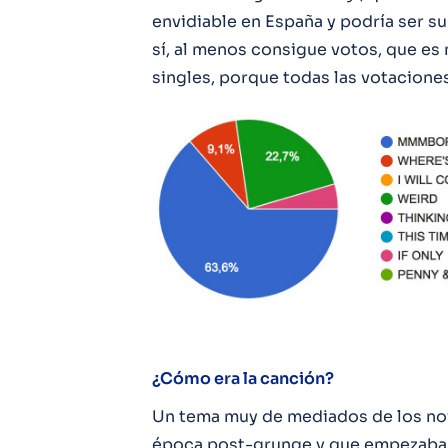
envidiable en España y podría ser su
sí, al menos consigue votos, que es
singles, porque todas las votacione
¿Cómo era la canción?
Un tema muy de mediados de los nov
época post-grunge y que empezaba a